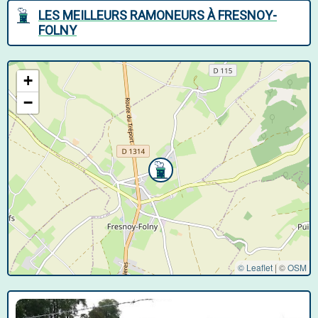
LES MEILLEURS RAMONEURS À FRESNOY-
FOLNY
+
−
© Leaflet
|
©
OSM