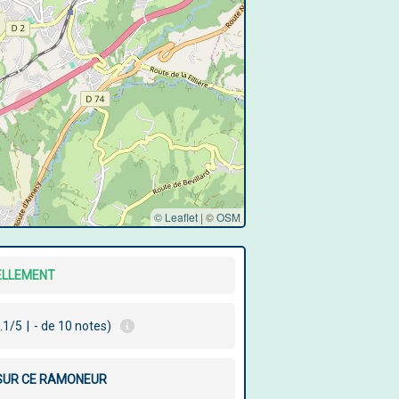
© Leaflet
|
©
OSM
ELLEMENT
.1/5
|
- de 10 notes)
 SUR CE RAMONEUR