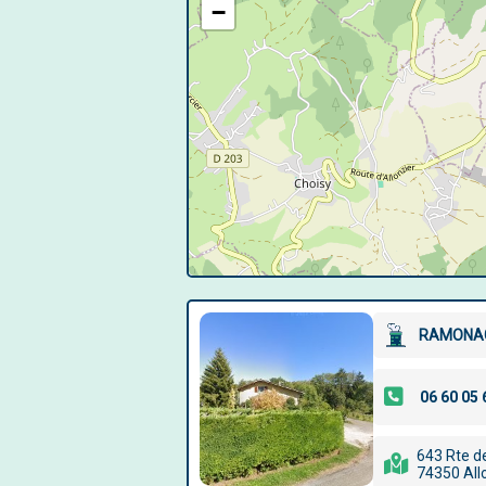
−
RAMONAG
643 Rte de
74350 Allo