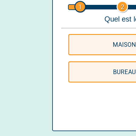
1
2
Quel est 
MAISON
BUREAU