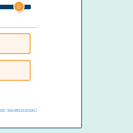
6
.com
-
Vous êtes un artisan ?