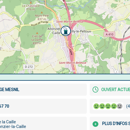
E MESNIL
OUVERT ACTU
(4
 la Caille
PLUS D'INFOS
nzier-la-Caille